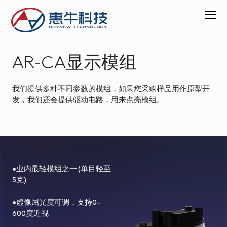
AR-CA显示模组
关
于
惠
我们提供多种不同参数的模组，如果您采购样品用作原型开
牛
发，我们还会提供驱动电路，用来点亮模组。
产
品
中
心
•业内最轻模组之一(单目轻至
VR
5克)
超
薄
•虚像屈光度可调，支持0-
显
600度近视
示