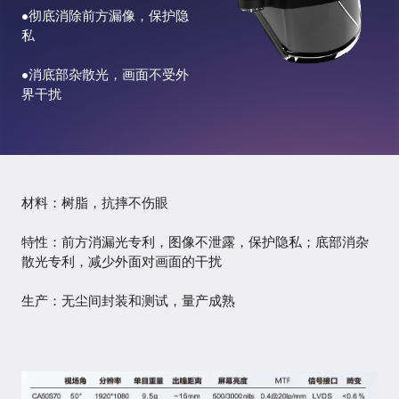
模
•彻底消除前方漏像，保护隐
组
私
AR-
•消底部杂散光，画面不受外
CA
界干扰
显
示
模
组
材料：树脂，抗摔不伤眼
AR
波
特性：前方消漏光专利，图像不泄露，保护隐私；底部消杂
导
散光专利，减少外面对画面的干扰
显
示
生产：无尘间封装和测试，量产成熟
模
组
研
发