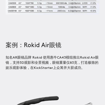
量
产
新
闻
动
态
案例：Rokid Air眼镜
招
贤
知名AR眼镜品牌 Rokid 使用惠牛CA43模组推出Rokid Air眼
纳
镜，支持3D观影和全景视频，眼镜重量仅83克，打造极致的
士
娱乐观影体验，在KickStarter上众筹并大获成功。
联
系
我
们
EN