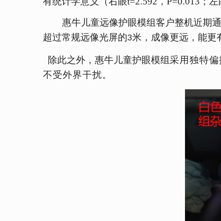
有统计学意义（右眼t=2.592，P=0.01
惠牛儿童远像护眼模组客户整机近期
超过常规远像光屏的
米，成像更远，能更
3
除此之
外，惠牛儿童护眼模组
采
用独特偏
不受外界干扰。