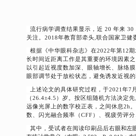
流行病学调查结果显示，近
20 年来
关注。2018年教育部牵头,联合国家
根据
《中华眼科杂志》
在2022年第
长时间近距离工作是其重要的环境因素之
以引起近视度数加深、眼轴增长、脉络膜
眼部调节处于放松状态，避免诱发近视的
上述论文的
具体研究过程，于2021年
（26.4±4.5）岁。按区组随机方法
远像光屏上的数字校正表，之间休息2h
数、闪光融合频率（CFF）、视疲劳评
其中，受试者在阅读印刷品后右
眼和左眼视