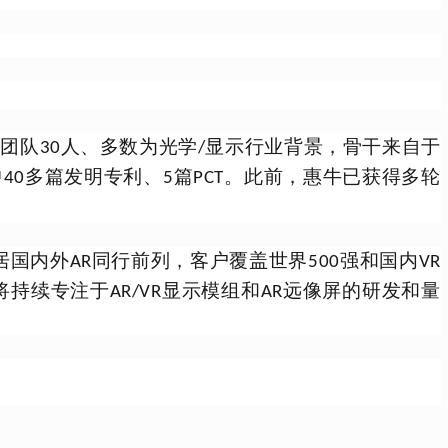
发团队
人、多数为光学
显示行业背景，骨干来自于
30
/
中
多篇发明专利、
篇
。此前，惠牛已获得多轮
40
5
PCT
居国内外
同行前列，客户覆盖世界
强和国内
AR
500
VR
将持续专注于
显示模组和
远像屏的研发和量
AR/VR
AR