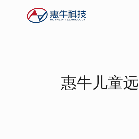
惠牛儿童远