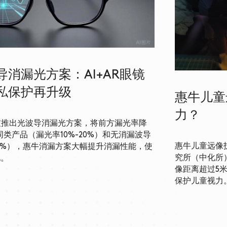
消漏光方案：AI+AR眼镜
私保护再升级
惠牛儿童
力？
牛科技推出光波导消漏光方案，将前方漏光率降
类产品（漏光率10%-20%）和无消漏波导
惠牛儿童远像
00%），惠牛消漏方案大幅提升消漏性能，使
究所（中化所
见。
像距离超过5
保护儿童视力