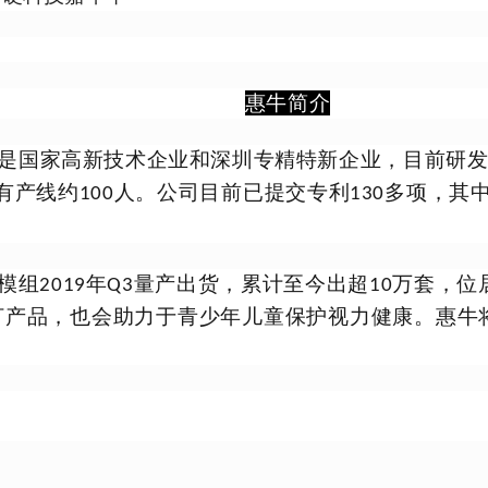
惠牛
简介
是国家高新技术企业和深圳专精特新企业，目前研
有产线约
人。公司目前已提交专利
多项，其
100
130
模组
年
量产出货，累计至今出超
万套，位
2019
Q3
10
打产品，也会助力于青少年儿童保护视力健康。
惠牛