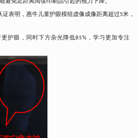
屏进行阅读能避免近距离阅读印刷品引起的视力下降。
认证表明，惠牛儿童护眼模组虚像成像距离超过
米，
5
看更护眼
，
同时
下方杂光降低
，学习更加专注
85%