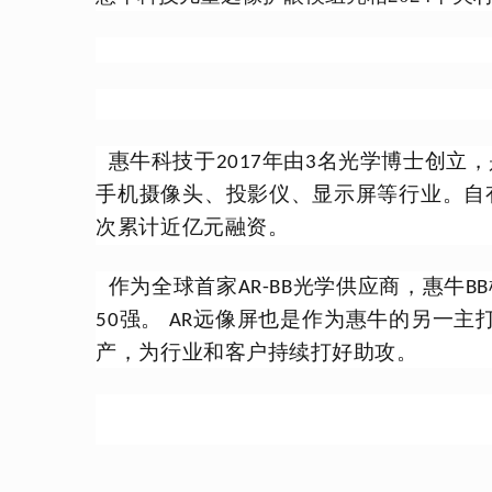
惠牛科技
于
年由
名光学博士创立，
2017
3
手机摄像头、投影仪、显示屏等行业。自
次累计近亿元融资。
作为全球首家
光学供应商，惠牛
AR-BB
BB
强。
远像屏也是作为惠牛的另一主
50
AR
产，为行业和客户持续打好助攻。