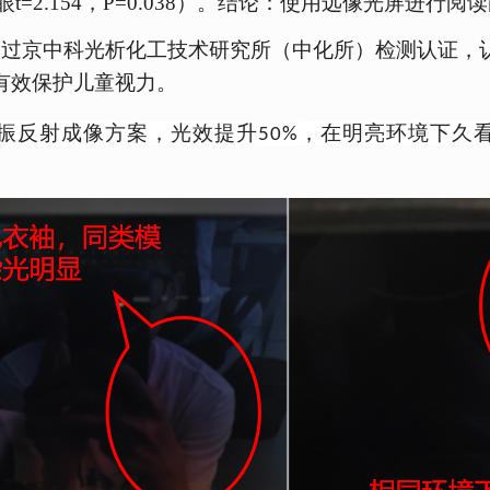
3；左眼t=2.154，P=0.038）。结论：使用远像光
通过京中科光析化工技术研
究所（中化所）检测认证，
有效保护儿童视力。
振反射成像方案，
光效提升
，在明亮环境下久
50%