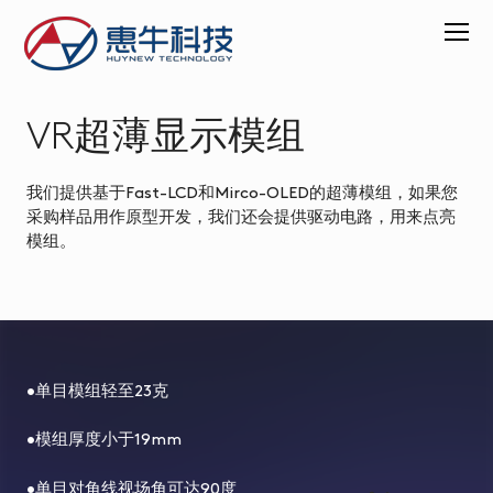
VR超薄显示模组
ABOUT
PRODUCT
我们提供基于Fast-LCD和Mirco-OLED的超薄模组，如果您
采购样品用作原型开发，我们还会提供驱动电路，用来点亮
VR
模组。
超
薄
显
示
模
组
•单目模组轻至23克
AR-
•模组厚度小于19mm
CA
显
•单目对角线视场角可达90度