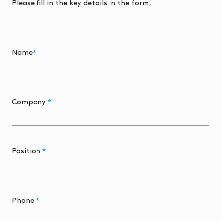
Please fill in the key details in the form。
Name
*
Company
*
Position
*
Phone
*