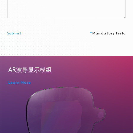
Submit
*
Mandatory Field
AR波导显示模组
Learn More