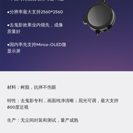
示
模
•分辨率最大支持2560*2560
组
•去鬼影效果业内领先，成像
AR
质量好
波
导
•国内率先支持Mirco-OLED微
显
显示屏
示
模
组
RESEARCH
材料：树脂，抗摔不伤眼
BATCH
特性：去鬼影专利，画面纯净清晰；屈光可调，最大支持
NEWS
800度近视
PERSONNEL
生产：无尘间封装和测试，量产成熟